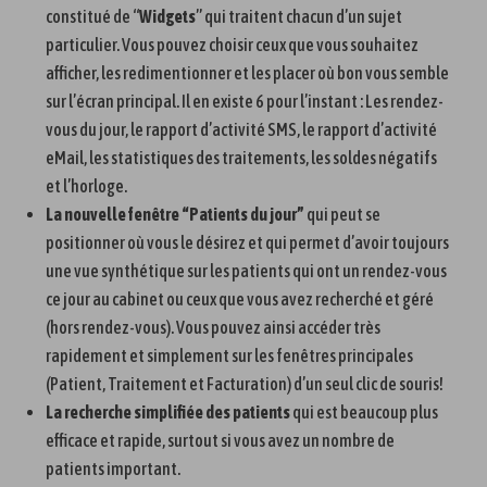
constitué de “
Widgets
” qui traitent chacun d’un sujet
particulier. Vous pouvez choisir ceux que vous souhaitez
afficher, les redimentionner et les placer où bon vous semble
sur l’écran principal. Il en existe 6 pour l’instant : Les rendez-
vous du jour, le rapport d’activité SMS, le rapport d’activité
eMail, les statistiques des traitements, les soldes négatifs
et l’horloge.
La nouvelle fenêtre “Patients du jour”
qui peut se
positionner où vous le désirez et qui permet d’avoir toujours
une vue synthétique sur les patients qui ont un rendez-vous
ce jour au cabinet ou ceux que vous avez recherché et géré
(hors rendez-vous). Vous pouvez ainsi accéder très
rapidement et simplement sur les fenêtres principales
(Patient, Traitement et Facturation) d’un seul clic de souris!
La recherche simplifiée des patients
qui est beaucoup plus
efficace et rapide, surtout si vous avez un nombre de
patients important.