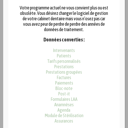
Comme EasyGest est basé sur un système d’options, vous
Votre programme actuel ne vous convient plus ou est
pouvez librement activer ou désactiver toutes ces nouvelles
obsolète. Vous désirez changer le logiciel de gestion
fonctionnalités.
de votre cabinet dentaire mais vous n’osez pas car
vous avez peur de perdre de perdre des années de
En plus de ces nouveautés, plusieurs améliorations ont été
données de traitement.
apportées aux fonctionnalités existentes dans le but de
Données converties :
toujours vous simplifier la gestion administrative de votre
Intervenants
cabinet et ainsi avoir plus de temps à consacrer à vos patients.
Patients
Tarifs personnalisés
Prestations
Prestations groupées
Factures
Les nouvelles fonctionnalités
Paiements
Bloc-note
Post-it
Le tableau de bord.
Formulaires LAA
La nouvelle fenêtre “Patients du jour”.
Anamnèses
La recherche simplifiée des patients.
Agenda
Module de Stérilisation
La gestion des rappels de rendez-vous par SMS, eMail et
Assurances
téléphone peronnalisée par patient si vous le souhaitez.