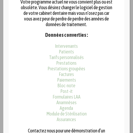
Votre programme actuel ne vous convient plus ou est
obsolète. Vous désirez changer le logiciel de gestion
de votre cabinet dentaire mais vous n’osez pas car
vous avez peur de perdre de perdre des années de
données de traitement.
Données converties :
Intervenants
Patients
Tarifs personnalisés
Prestations
Prestations groupées
La QR-Facture remplace la diversité existante des bulletins de
Factures
Paiements
versement en Suisse, contribue ainsi à une augmentation de
Bloc-note
l’efficacité et à une simplification du trafic des paiements et
Post-it
Formulaires LAA
permet en même temps de relever les défis résultant de
Anamnèses
la numérisation et de la réglementation.
Agenda
Module de Stérilisation
Depuis la version 5.7.0.0, disponible dès le 3 novembre 2020,
Assurances
EasyGest gère les QR-Facture de manière très simple : c’est une
Contactez nous pour une démonstration d’un